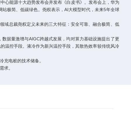
数据中心能源十大趋势发布会并发布《白皮书》。发布会上，华为
方网站
极简、低碳绿色。尧权表示，AI大模型时代，未来5年全球
源领域总裁尧权定义未来的三大特征：安全可靠、融合极简、低
，数据量激增与AIGC跨越式发展，均对算力基础设施提出了更
色的温控手段。液冷作为新兴温控手段，其散热效率较传统风冷
冷充电桩的技术储备。
需求。